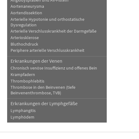
Angiodysplasien und AV-Fisteln
Aortenaneurysma
Aortendissektion
Arterielle Hypotonie und orthostatische
Dysregulation
Arterielle Verschlusskrankheit der Darmgefäße
Arteriosklerose
Bluthochdruck
Periphere arterielle Verschlusskrankheit
Erkrankungen der Venen
Chronisch venöse Insuffizienz und offenes Bein
Krampfadern
Thrombophlebitis
Thrombose in den Beinvenen (tiefe
Beinvenenthrombose, TVB)
Erkrankungen der Lymphgefäße
Lymphangitis
Lymphödem