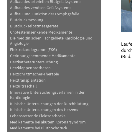
Aufbau des arteriellen Blutgefäßsystems
Haut, Haare und Nägel
Schmerz- und Schla
Aufbau des venösen Gefäßsystems
Aufbau und Funktion der Lymphgefäße
Psychische Erkrankungen
Frauenkrankheiten
Blutdruckmessung
Blutdruckselbstmessgeräte
Cholesterinsenkende Medikamente
Die medizinischen Fachgebiete Kardiologie und
Laufe
Angiologie
Elektrokardiogramm (EKG)
durch
Gerinnungshemmende Medikamente
(Bild
Herzkatheteruntersuchung
Herzklappenprothesen
Herzschrittmacher-Therapie
Herztransplantation
Herzultraschall
Innovative Untersuchungsverfahren in der
Kardiologie
Klinische Untersuchungen der Durchblutung
Klinische Untersuchungen des Herzens
Lebensrettende Elektroschocks
Medikamente bei akutem Koronarsyndrom
Medikamente bei Bluthochdruck