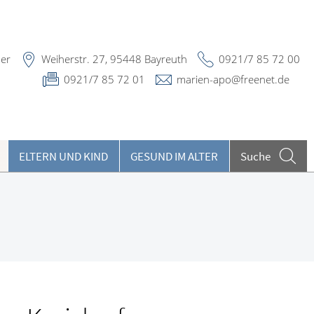
ner
Weiherstr. 27, 95448 Bayreuth
0921/7 85 72 00
0921/7 85 72 01
marien-apo@freenet.de
ELTERN UND KIND
GESUND IM ALTER
Suche
eilpflanzen A-Z
ieren und Harnwege
rthopädie und Unfallmedizin
heumatologische Erkrankungen