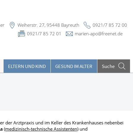
ner
Weiherstr. 27, 95448 Bayreuth
0921/7 85 72 00
0921/7 85 72 01
marien-apo@freenet.de
ELTERN UND KIND
GESUND IM ALTER
Suche
eilpflanzen A-Z
ieren und Harnwege
rthopädie und Unfallmedizin
heumatologische Erkrankungen
r der Arztpraxis und im Keller des Krankenhauses nebenbei
s
(medizinisch-technische Assistenten)
und