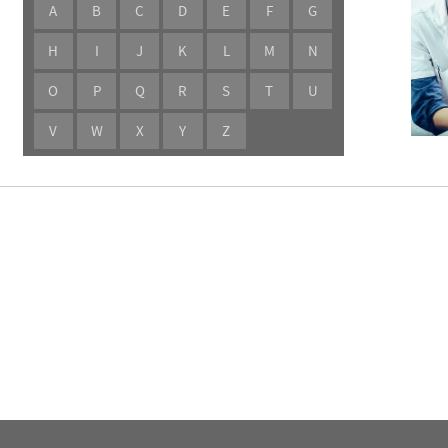
A
B
C
D
E
F
G
Haut, Haare und Nägel
Schmerz- und Schla
H
I
J
K
L
M
N
Psychische Erkrankungen
Frauenkrankheiten
O
P
Q
R
S
T
U
V
W
X
Y
Z